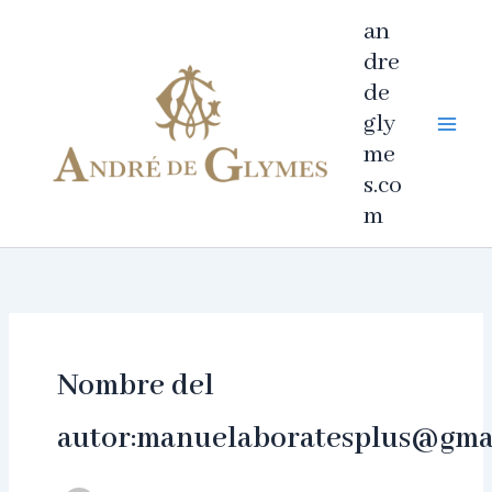
Ir
an
al
dre
contenido
de
gly
me
s.co
m
Nombre del
autor:manuelaboratesplus@gma